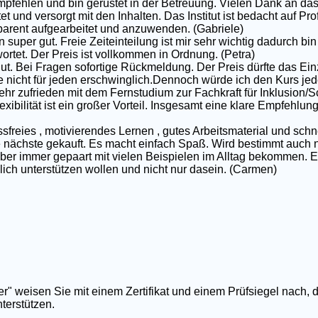
pfehlen und bin gerüstet in der Betreuung. Vielen Dank an das
et und versorgt mit den Inhalten. Das Institut ist bedacht auf P
nsparent aufgearbeitet und anzuwenden. (Gabriele)
 super gut. Freie Zeiteinteilung ist mir sehr wichtig dadurch bin 
rtet. Der Preis ist vollkommen in Ordnung. (Petra)
gut. Bei Fragen sofortige Rückmeldung. Der Preis dürfte das Ei
e nicht für jeden erschwinglich.Dennoch würde ich den Kurs jed
ehr zufrieden mit dem Fernstudium zur Fachkraft für Inklusion/S
exibilität ist ein großer Vorteil. Insgesamt eine klare Empfehlun
ssfreies , motivierendes Lernen , gutes Arbeitsmaterial und schn
nächste gekauft. Es macht einfach Spaß. Wird bestimmt auch nic
 aber immer gepaart mit vielen Beispielen im Alltag bekommen. E
rklich unterstützen wollen und nicht nur dasein. (Carmen)
er" weisen Sie mit einem Zertifikat und einem Prüfsiegel nach, 
terstützen.