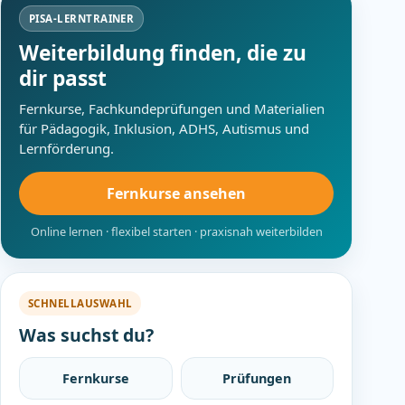
PISA-LERNTRAINER
Weiterbildung finden, die zu
dir passt
Fernkurse, Fachkundeprüfungen und Materialien
für Pädagogik, Inklusion, ADHS, Autismus und
Lernförderung.
Fernkurse ansehen
Online lernen · flexibel starten · praxisnah weiterbilden
SCHNELLAUSWAHL
Was suchst du?
Fernkurse
Prüfungen