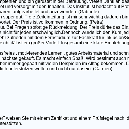
pfehlen und bin gerüstet in der Betreuung. Vielen Dank an das
et und versorgt mit den Inhalten. Das Institut ist bedacht auf P
nsparent aufgearbeitet und anzuwenden. (Gabriele)
 super gut. Freie Zeiteinteilung ist mir sehr wichtig dadurch bin 
rtet. Der Preis ist vollkommen in Ordnung. (Petra)
gut. Bei Fragen sofortige Rückmeldung. Der Preis dürfte das Ei
e nicht für jeden erschwinglich.Dennoch würde ich den Kurs jed
ehr zufrieden mit dem Fernstudium zur Fachkraft für Inklusion/S
exibilität ist ein großer Vorteil. Insgesamt eine klare Empfehlun
ssfreies , motivierendes Lernen , gutes Arbeitsmaterial und schn
nächste gekauft. Es macht einfach Spaß. Wird bestimmt auch nic
 aber immer gepaart mit vielen Beispielen im Alltag bekommen. E
rklich unterstützen wollen und nicht nur dasein. (Carmen)
er" weisen Sie mit einem Zertifikat und einem Prüfsiegel nach, 
terstützen.