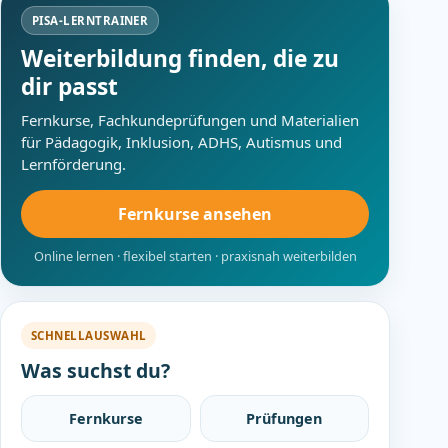
PISA-LERNTRAINER
Weiterbildung finden, die zu
dir passt
Fernkurse, Fachkundeprüfungen und Materialien
für Pädagogik, Inklusion, ADHS, Autismus und
Lernförderung.
Fernkurse ansehen
Online lernen · flexibel starten · praxisnah weiterbilden
SCHNELLAUSWAHL
Was suchst du?
Fernkurse
Prüfungen