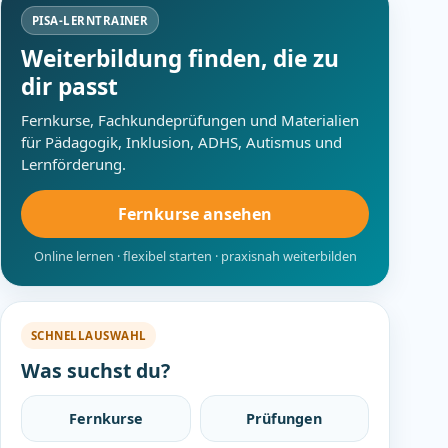
PISA-LERNTRAINER
Weiterbildung finden, die zu
dir passt
Fernkurse, Fachkundeprüfungen und Materialien
für Pädagogik, Inklusion, ADHS, Autismus und
Lernförderung.
Fernkurse ansehen
Online lernen · flexibel starten · praxisnah weiterbilden
SCHNELLAUSWAHL
Was suchst du?
Fernkurse
Prüfungen