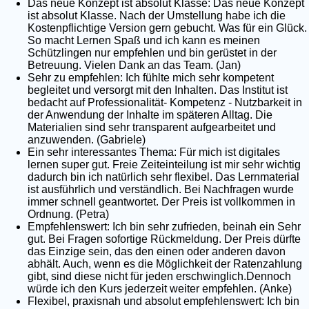
Das neue Konzept ist absolut Klasse: Das neue Konzept
ist absolut Klasse. Nach der Umstellung habe ich die
Kostenpflichtige Version gern gebucht. Was für ein Glück.
So macht Lernen Spaß und ich kann es meinen
Schützlingen nur empfehlen und bin gerüstet in der
Betreuung. Vielen Dank an das Team. (Jan)
Sehr zu empfehlen: Ich fühlte mich sehr kompetent
begleitet und versorgt mit den Inhalten. Das Institut ist
bedacht auf Professionalität- Kompetenz - Nutzbarkeit in
der Anwendung der Inhalte im späteren Alltag. Die
Materialien sind sehr transparent aufgearbeitet und
anzuwenden. (Gabriele)
Ein sehr interessantes Thema: Für mich ist digitales
lernen super gut. Freie Zeiteinteilung ist mir sehr wichtig
dadurch bin ich natürlich sehr flexibel. Das Lernmaterial
ist ausführlich und verständlich. Bei Nachfragen wurde
immer schnell geantwortet. Der Preis ist vollkommen in
Ordnung. (Petra)
Empfehlenswert: Ich bin sehr zufrieden, beinah ein Sehr
gut. Bei Fragen sofortige Rückmeldung. Der Preis dürfte
das Einzige sein, das den einen oder anderen davon
abhält. Auch, wenn es die Möglichkeit der Ratenzahlung
gibt, sind diese nicht für jeden erschwinglich.Dennoch
würde ich den Kurs jederzeit weiter empfehlen. (Anke)
Flexibel, praxisnah und absolut empfehlenswert: Ich bin