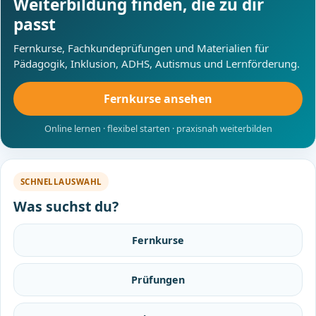
Weiterbildung finden, die zu dir
passt
Fernkurse, Fachkundeprüfungen und Materialien für
Pädagogik, Inklusion, ADHS, Autismus und Lernförderung.
Fernkurse ansehen
Online lernen · flexibel starten · praxisnah weiterbilden
SCHNELLAUSWAHL
Was suchst du?
Fernkurse
Prüfungen