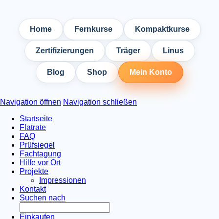
Home
Fernkurse
Kompaktkurse
Zertifizierungen
Träger
Linus
Blog
Shop
Mein Konto
Navigation öffnen
Navigation schließen
Startseite
Flatrate
FAQ
Prüfsiegel
Fachtagung
Hilfe vor Ort
Projekte
Impressionen
Kontakt
Suchen nach
Einkaufen