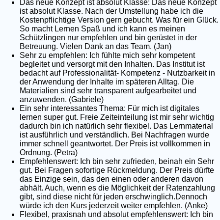
Das neue Konzept ist absolut Klasse: Das neue Konzept
ist absolut Klasse. Nach der Umstellung habe ich die
Kostenpflichtige Version gern gebucht. Was für ein Glück.
So macht Lernen Spaß und ich kann es meinen
Schützlingen nur empfehlen und bin gerüstet in der
Betreuung. Vielen Dank an das Team. (Jan)
Sehr zu empfehlen: Ich fühlte mich sehr kompetent
begleitet und versorgt mit den Inhalten. Das Institut ist
bedacht auf Professionalität- Kompetenz - Nutzbarkeit in
der Anwendung der Inhalte im späteren Alltag. Die
Materialien sind sehr transparent aufgearbeitet und
anzuwenden. (Gabriele)
Ein sehr interessantes Thema: Für mich ist digitales
lernen super gut. Freie Zeiteinteilung ist mir sehr wichtig
dadurch bin ich natürlich sehr flexibel. Das Lernmaterial
ist ausführlich und verständlich. Bei Nachfragen wurde
immer schnell geantwortet. Der Preis ist vollkommen in
Ordnung. (Petra)
Empfehlenswert: Ich bin sehr zufrieden, beinah ein Sehr
gut. Bei Fragen sofortige Rückmeldung. Der Preis dürfte
das Einzige sein, das den einen oder anderen davon
abhält. Auch, wenn es die Möglichkeit der Ratenzahlung
gibt, sind diese nicht für jeden erschwinglich.Dennoch
würde ich den Kurs jederzeit weiter empfehlen. (Anke)
Flexibel, praxisnah und absolut empfehlenswert: Ich bin