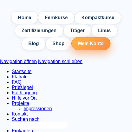
Home
Fernkurse
Kompaktkurse
Zertifizierungen
Träger
Linus
Blog
Shop
Mein Konto
Navigation öffnen
Navigation schließen
Startseite
Flatrate
FAQ
Prüfsiegel
Fachtagung
Hilfe vor Ort
Projekte
Impressionen
Kontakt
Suchen nach
Einkaufen