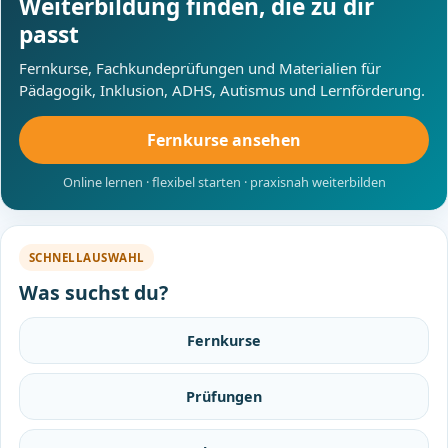
Weiterbildung finden, die zu dir
passt
Fernkurse, Fachkundeprüfungen und Materialien für
Pädagogik, Inklusion, ADHS, Autismus und Lernförderung.
Fernkurse ansehen
Online lernen · flexibel starten · praxisnah weiterbilden
SCHNELLAUSWAHL
Was suchst du?
Fernkurse
Prüfungen