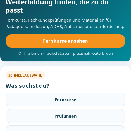
Weiterbildung finden, die zu dir
passt
Fernkurse, Fachkundeprüfungen und Materialien für
Pädagogik, Inklusion, ADHS, Autismus und Lernförderung.
Fernkurse ansehen
Online lernen · flexibel starten · praxisnah weiterbilden
SCHNELLAUSWAHL
Was suchst du?
Fernkurse
Prüfungen