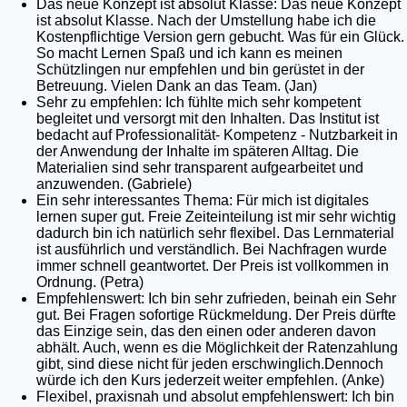
Das neue Konzept ist absolut Klasse: Das neue Konzept
ist absolut Klasse. Nach der Umstellung habe ich die
Kostenpflichtige Version gern gebucht. Was für ein Glück.
So macht Lernen Spaß und ich kann es meinen
Schützlingen nur empfehlen und bin gerüstet in der
Betreuung. Vielen Dank an das Team. (Jan)
Sehr zu empfehlen: Ich fühlte mich sehr kompetent
begleitet und versorgt mit den Inhalten. Das Institut ist
bedacht auf Professionalität- Kompetenz - Nutzbarkeit in
der Anwendung der Inhalte im späteren Alltag. Die
Materialien sind sehr transparent aufgearbeitet und
anzuwenden. (Gabriele)
Ein sehr interessantes Thema: Für mich ist digitales
lernen super gut. Freie Zeiteinteilung ist mir sehr wichtig
dadurch bin ich natürlich sehr flexibel. Das Lernmaterial
ist ausführlich und verständlich. Bei Nachfragen wurde
immer schnell geantwortet. Der Preis ist vollkommen in
Ordnung. (Petra)
Empfehlenswert: Ich bin sehr zufrieden, beinah ein Sehr
gut. Bei Fragen sofortige Rückmeldung. Der Preis dürfte
das Einzige sein, das den einen oder anderen davon
abhält. Auch, wenn es die Möglichkeit der Ratenzahlung
gibt, sind diese nicht für jeden erschwinglich.Dennoch
würde ich den Kurs jederzeit weiter empfehlen. (Anke)
Flexibel, praxisnah und absolut empfehlenswert: Ich bin