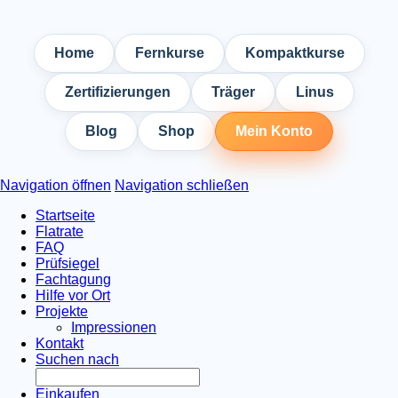
Home
Fernkurse
Kompaktkurse
Zertifizierungen
Träger
Linus
Blog
Shop
Mein Konto
Navigation öffnen
Navigation schließen
Startseite
Flatrate
FAQ
Prüfsiegel
Fachtagung
Hilfe vor Ort
Projekte
Impressionen
Kontakt
Suchen nach
Einkaufen