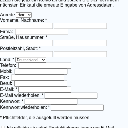
nächsten Einkauf die erneute Eingabe von Adressdaten.
Anrede
Vorname, Nachname: *
Firma:
Straße, Hausnummer: *
Postleitzahl, Stadt: *
Land: *
Telefon:
Mobil:
Fax:
Beruf:
E-Mail: *
E-Mail wiederholen: *
Kennwort: *
Kennwort wiederholen: *
* Pflichtfelder, die ausgefüllt werden müssen.
Ich möchte ab sofort Produktinformationen per E-Mail