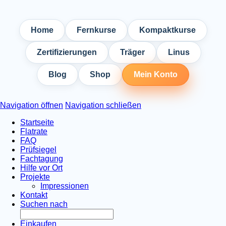
Home
Fernkurse
Kompaktkurse
Zertifizierungen
Träger
Linus
Blog
Shop
Mein Konto
Navigation öffnen
Navigation schließen
Startseite
Flatrate
FAQ
Prüfsiegel
Fachtagung
Hilfe vor Ort
Projekte
Impressionen
Kontakt
Suchen nach
Einkaufen