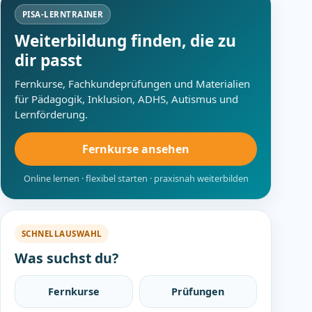
PISA-LERNTRAINER
Weiterbildung finden, die zu
dir passt
Fernkurse, Fachkundeprüfungen und Materialien
für Pädagogik, Inklusion, ADHS, Autismus und
Lernförderung.
Fernkurse ansehen
Online lernen · flexibel starten · praxisnah weiterbilden
SCHNELLAUSWAHL
Was suchst du?
Fernkurse
Prüfungen