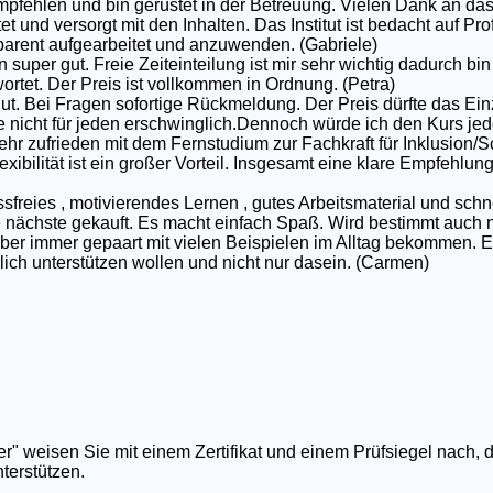
pfehlen und bin gerüstet in der Betreuung. Vielen Dank an das
et und versorgt mit den Inhalten. Das Institut ist bedacht auf P
nsparent aufgearbeitet und anzuwenden. (Gabriele)
 super gut. Freie Zeiteinteilung ist mir sehr wichtig dadurch bin 
rtet. Der Preis ist vollkommen in Ordnung. (Petra)
gut. Bei Fragen sofortige Rückmeldung. Der Preis dürfte das Ei
e nicht für jeden erschwinglich.Dennoch würde ich den Kurs jed
ehr zufrieden mit dem Fernstudium zur Fachkraft für Inklusion/S
exibilität ist ein großer Vorteil. Insgesamt eine klare Empfehlun
ssfreies , motivierendes Lernen , gutes Arbeitsmaterial und schn
nächste gekauft. Es macht einfach Spaß. Wird bestimmt auch nic
 aber immer gepaart mit vielen Beispielen im Alltag bekommen. E
rklich unterstützen wollen und nicht nur dasein. (Carmen)
er" weisen Sie mit einem Zertifikat und einem Prüfsiegel nach, 
terstützen.