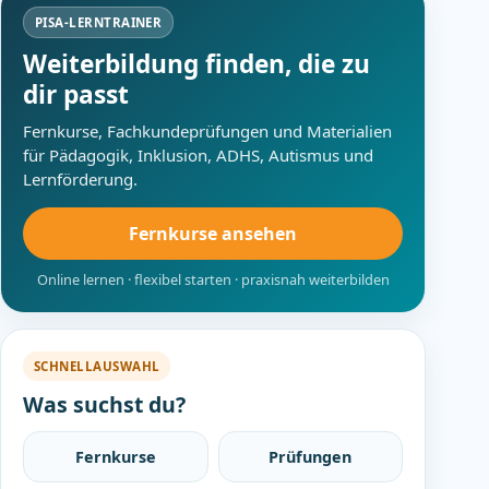
PISA-LERNTRAINER
Weiterbildung finden, die zu
dir passt
Fernkurse, Fachkundeprüfungen und Materialien
für Pädagogik, Inklusion, ADHS, Autismus und
Lernförderung.
Fernkurse ansehen
Online lernen · flexibel starten · praxisnah weiterbilden
SCHNELLAUSWAHL
Was suchst du?
Fernkurse
Prüfungen