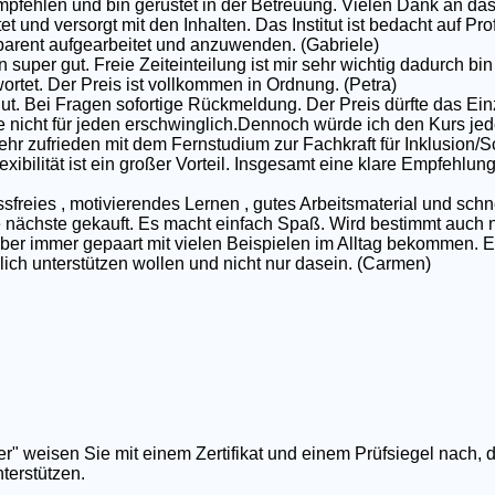
pfehlen und bin gerüstet in der Betreuung. Vielen Dank an das
et und versorgt mit den Inhalten. Das Institut ist bedacht auf P
nsparent aufgearbeitet und anzuwenden. (Gabriele)
 super gut. Freie Zeiteinteilung ist mir sehr wichtig dadurch bin 
rtet. Der Preis ist vollkommen in Ordnung. (Petra)
gut. Bei Fragen sofortige Rückmeldung. Der Preis dürfte das Ei
e nicht für jeden erschwinglich.Dennoch würde ich den Kurs jed
ehr zufrieden mit dem Fernstudium zur Fachkraft für Inklusion/S
exibilität ist ein großer Vorteil. Insgesamt eine klare Empfehlun
ssfreies , motivierendes Lernen , gutes Arbeitsmaterial und schn
nächste gekauft. Es macht einfach Spaß. Wird bestimmt auch nic
 aber immer gepaart mit vielen Beispielen im Alltag bekommen. E
rklich unterstützen wollen und nicht nur dasein. (Carmen)
er" weisen Sie mit einem Zertifikat und einem Prüfsiegel nach, 
terstützen.