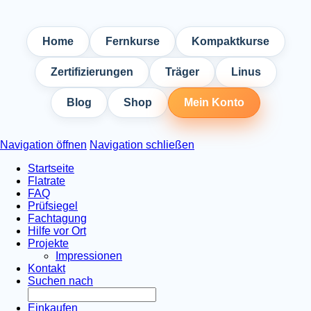
Home
Fernkurse
Kompaktkurse
Zertifizierungen
Träger
Linus
Blog
Shop
Mein Konto
Navigation öffnen
Navigation schließen
Startseite
Flatrate
FAQ
Prüfsiegel
Fachtagung
Hilfe vor Ort
Projekte
Impressionen
Kontakt
Suchen nach
Einkaufen