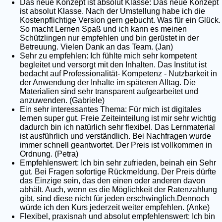
Das neue Konzept ist absolut Klasse: Das neue Konzept
ist absolut Klasse. Nach der Umstellung habe ich die
Kostenpflichtige Version gern gebucht. Was für ein Glück.
So macht Lernen Spaß und ich kann es meinen
Schützlingen nur empfehlen und bin gerüstet in der
Betreuung. Vielen Dank an das Team. (Jan)
Sehr zu empfehlen: Ich fühlte mich sehr kompetent
begleitet und versorgt mit den Inhalten. Das Institut ist
bedacht auf Professionalität- Kompetenz - Nutzbarkeit in
der Anwendung der Inhalte im späteren Alltag. Die
Materialien sind sehr transparent aufgearbeitet und
anzuwenden. (Gabriele)
Ein sehr interessantes Thema: Für mich ist digitales
lernen super gut. Freie Zeiteinteilung ist mir sehr wichtig
dadurch bin ich natürlich sehr flexibel. Das Lernmaterial
ist ausführlich und verständlich. Bei Nachfragen wurde
immer schnell geantwortet. Der Preis ist vollkommen in
Ordnung. (Petra)
Empfehlenswert: Ich bin sehr zufrieden, beinah ein Sehr
gut. Bei Fragen sofortige Rückmeldung. Der Preis dürfte
das Einzige sein, das den einen oder anderen davon
abhält. Auch, wenn es die Möglichkeit der Ratenzahlung
gibt, sind diese nicht für jeden erschwinglich.Dennoch
würde ich den Kurs jederzeit weiter empfehlen. (Anke)
Flexibel, praxisnah und absolut empfehlenswert: Ich bin