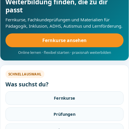
Weiterbildung finden, die zu dir
passt
Fernkurse, Fachkundeprüfungen und Materialien für
Pädagogik, Inklusion, ADHS, Autismus und Lernförderung.
Fernkurse ansehen
Online lernen · flexibel starten · praxisnah weiterbilden
SCHNELLAUSWAHL
Was suchst du?
Fernkurse
Prüfungen