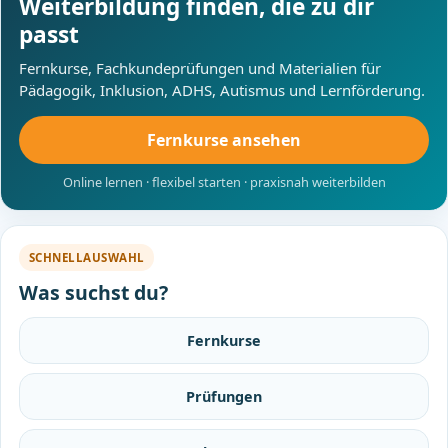
Weiterbildung finden, die zu dir
passt
Fernkurse, Fachkundeprüfungen und Materialien für
Pädagogik, Inklusion, ADHS, Autismus und Lernförderung.
Fernkurse ansehen
Online lernen · flexibel starten · praxisnah weiterbilden
SCHNELLAUSWAHL
Was suchst du?
Fernkurse
Prüfungen