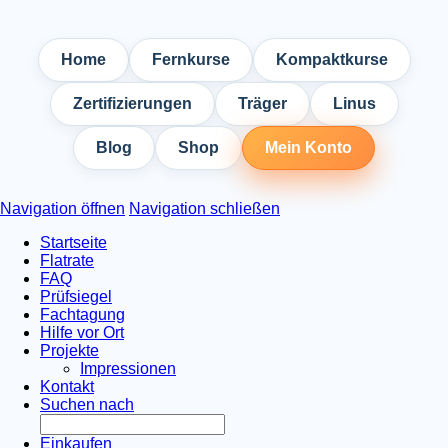
Home
Fernkurse
Kompaktkurse
Zertifizierungen
Träger
Linus
Blog
Shop
Mein Konto
Navigation öffnen
Navigation schließen
Startseite
Flatrate
FAQ
Prüfsiegel
Fachtagung
Hilfe vor Ort
Projekte
Impressionen
Kontakt
Suchen nach
Einkaufen