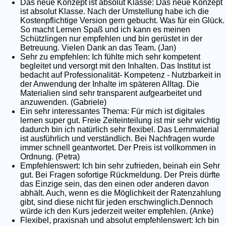
Das neue Konzept ist absolut Klasse: Das neue Konzept
ist absolut Klasse. Nach der Umstellung habe ich die
Kostenpflichtige Version gern gebucht. Was für ein Glück.
So macht Lernen Spaß und ich kann es meinen
Schützlingen nur empfehlen und bin gerüstet in der
Betreuung. Vielen Dank an das Team. (Jan)
Sehr zu empfehlen: Ich fühlte mich sehr kompetent
begleitet und versorgt mit den Inhalten. Das Institut ist
bedacht auf Professionalität- Kompetenz - Nutzbarkeit in
der Anwendung der Inhalte im späteren Alltag. Die
Materialien sind sehr transparent aufgearbeitet und
anzuwenden. (Gabriele)
Ein sehr interessantes Thema: Für mich ist digitales
lernen super gut. Freie Zeiteinteilung ist mir sehr wichtig
dadurch bin ich natürlich sehr flexibel. Das Lernmaterial
ist ausführlich und verständlich. Bei Nachfragen wurde
immer schnell geantwortet. Der Preis ist vollkommen in
Ordnung. (Petra)
Empfehlenswert: Ich bin sehr zufrieden, beinah ein Sehr
gut. Bei Fragen sofortige Rückmeldung. Der Preis dürfte
das Einzige sein, das den einen oder anderen davon
abhält. Auch, wenn es die Möglichkeit der Ratenzahlung
gibt, sind diese nicht für jeden erschwinglich.Dennoch
würde ich den Kurs jederzeit weiter empfehlen. (Anke)
Flexibel, praxisnah und absolut empfehlenswert: Ich bin