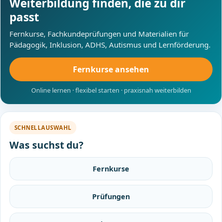
Weiterbildung finden, die zu dir
passt
Fernkurse, Fachkundeprüfungen und Materialien für
Pädagogik, Inklusion, ADHS, Autismus und Lernförderung.
Fernkurse ansehen
Online lernen · flexibel starten · praxisnah weiterbilden
SCHNELLAUSWAHL
Was suchst du?
Fernkurse
Prüfungen