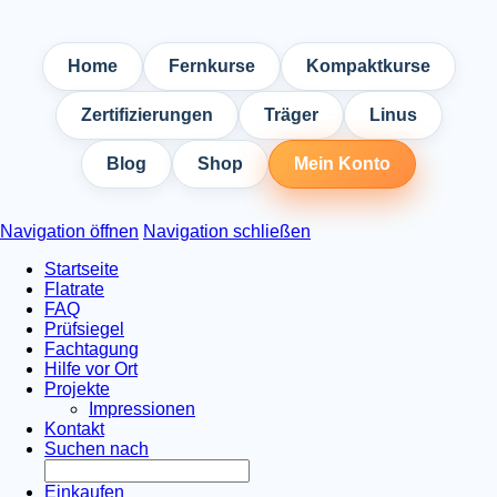
Home
Fernkurse
Kompaktkurse
Zertifizierungen
Träger
Linus
Blog
Shop
Mein Konto
Navigation öffnen
Navigation schließen
Startseite
Flatrate
FAQ
Prüfsiegel
Fachtagung
Hilfe vor Ort
Projekte
Impressionen
Kontakt
Suchen nach
Einkaufen