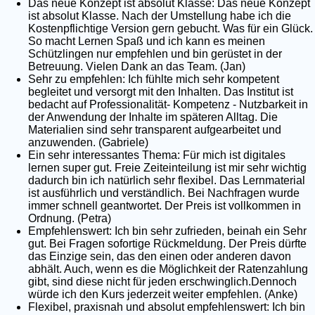
Das neue Konzept ist absolut Klasse: Das neue Konzept
ist absolut Klasse. Nach der Umstellung habe ich die
Kostenpflichtige Version gern gebucht. Was für ein Glück.
So macht Lernen Spaß und ich kann es meinen
Schützlingen nur empfehlen und bin gerüstet in der
Betreuung. Vielen Dank an das Team. (Jan)
Sehr zu empfehlen: Ich fühlte mich sehr kompetent
begleitet und versorgt mit den Inhalten. Das Institut ist
bedacht auf Professionalität- Kompetenz - Nutzbarkeit in
der Anwendung der Inhalte im späteren Alltag. Die
Materialien sind sehr transparent aufgearbeitet und
anzuwenden. (Gabriele)
Ein sehr interessantes Thema: Für mich ist digitales
lernen super gut. Freie Zeiteinteilung ist mir sehr wichtig
dadurch bin ich natürlich sehr flexibel. Das Lernmaterial
ist ausführlich und verständlich. Bei Nachfragen wurde
immer schnell geantwortet. Der Preis ist vollkommen in
Ordnung. (Petra)
Empfehlenswert: Ich bin sehr zufrieden, beinah ein Sehr
gut. Bei Fragen sofortige Rückmeldung. Der Preis dürfte
das Einzige sein, das den einen oder anderen davon
abhält. Auch, wenn es die Möglichkeit der Ratenzahlung
gibt, sind diese nicht für jeden erschwinglich.Dennoch
würde ich den Kurs jederzeit weiter empfehlen. (Anke)
Flexibel, praxisnah und absolut empfehlenswert: Ich bin