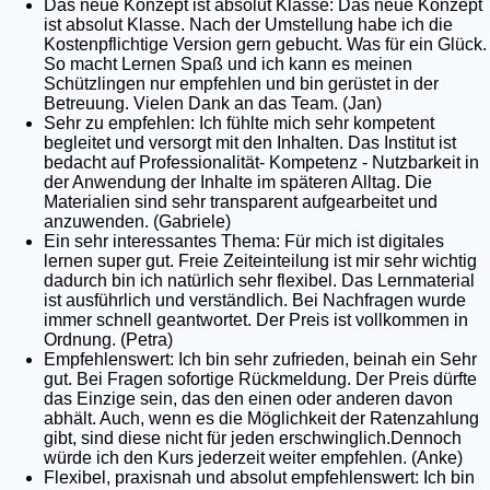
Das neue Konzept ist absolut Klasse: Das neue Konzept
ist absolut Klasse. Nach der Umstellung habe ich die
Kostenpflichtige Version gern gebucht. Was für ein Glück.
So macht Lernen Spaß und ich kann es meinen
Schützlingen nur empfehlen und bin gerüstet in der
Betreuung. Vielen Dank an das Team. (Jan)
Sehr zu empfehlen: Ich fühlte mich sehr kompetent
begleitet und versorgt mit den Inhalten. Das Institut ist
bedacht auf Professionalität- Kompetenz - Nutzbarkeit in
der Anwendung der Inhalte im späteren Alltag. Die
Materialien sind sehr transparent aufgearbeitet und
anzuwenden. (Gabriele)
Ein sehr interessantes Thema: Für mich ist digitales
lernen super gut. Freie Zeiteinteilung ist mir sehr wichtig
dadurch bin ich natürlich sehr flexibel. Das Lernmaterial
ist ausführlich und verständlich. Bei Nachfragen wurde
immer schnell geantwortet. Der Preis ist vollkommen in
Ordnung. (Petra)
Empfehlenswert: Ich bin sehr zufrieden, beinah ein Sehr
gut. Bei Fragen sofortige Rückmeldung. Der Preis dürfte
das Einzige sein, das den einen oder anderen davon
abhält. Auch, wenn es die Möglichkeit der Ratenzahlung
gibt, sind diese nicht für jeden erschwinglich.Dennoch
würde ich den Kurs jederzeit weiter empfehlen. (Anke)
Flexibel, praxisnah und absolut empfehlenswert: Ich bin