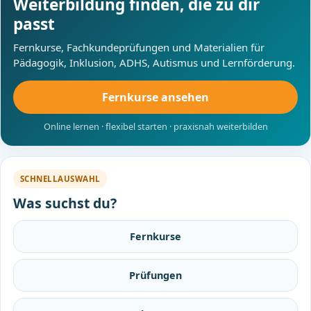
Weiterbildung finden, die zu dir
passt
Fernkurse, Fachkundeprüfungen und Materialien für
Pädagogik, Inklusion, ADHS, Autismus und Lernförderung.
Fernkurse ansehen
Online lernen · flexibel starten · praxisnah weiterbilden
SCHNELLAUSWAHL
Was suchst du?
Fernkurse
Prüfungen