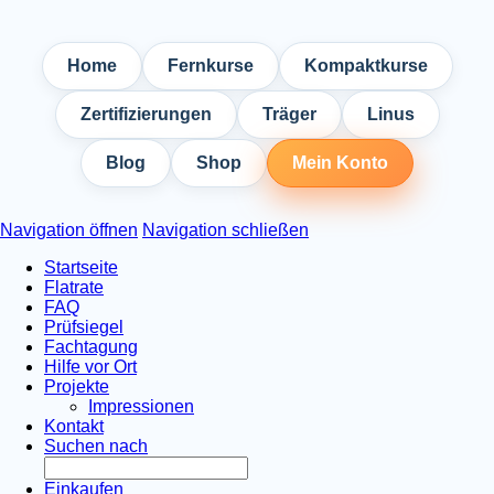
Home
Fernkurse
Kompaktkurse
Zertifizierungen
Träger
Linus
Blog
Shop
Mein Konto
Navigation öffnen
Navigation schließen
Startseite
Flatrate
FAQ
Prüfsiegel
Fachtagung
Hilfe vor Ort
Projekte
Impressionen
Kontakt
Suchen nach
Einkaufen