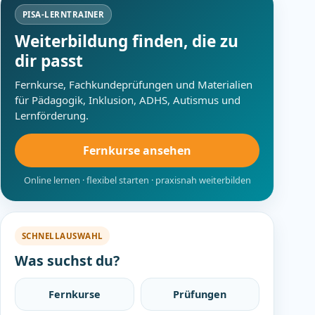
PISA-LERNTRAINER
Weiterbildung finden, die zu
dir passt
Fernkurse, Fachkundeprüfungen und Materialien
für Pädagogik, Inklusion, ADHS, Autismus und
Lernförderung.
Fernkurse ansehen
Online lernen · flexibel starten · praxisnah weiterbilden
SCHNELLAUSWAHL
Was suchst du?
Fernkurse
Prüfungen