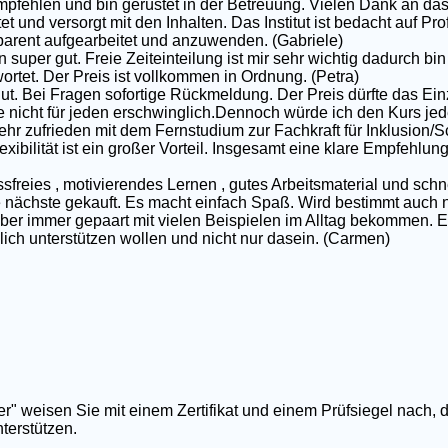
pfehlen und bin gerüstet in der Betreuung. Vielen Dank an das
et und versorgt mit den Inhalten. Das Institut ist bedacht auf P
nsparent aufgearbeitet und anzuwenden. (Gabriele)
 super gut. Freie Zeiteinteilung ist mir sehr wichtig dadurch bin 
rtet. Der Preis ist vollkommen in Ordnung. (Petra)
gut. Bei Fragen sofortige Rückmeldung. Der Preis dürfte das Ei
e nicht für jeden erschwinglich.Dennoch würde ich den Kurs jed
ehr zufrieden mit dem Fernstudium zur Fachkraft für Inklusion/S
exibilität ist ein großer Vorteil. Insgesamt eine klare Empfehlun
ssfreies , motivierendes Lernen , gutes Arbeitsmaterial und schn
nächste gekauft. Es macht einfach Spaß. Wird bestimmt auch nic
 aber immer gepaart mit vielen Beispielen im Alltag bekommen. E
rklich unterstützen wollen und nicht nur dasein. (Carmen)
er" weisen Sie mit einem Zertifikat und einem Prüfsiegel nach, 
terstützen.