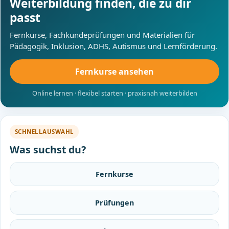
Weiterbildung finden, die zu dir
passt
Fernkurse, Fachkundeprüfungen und Materialien für
Pädagogik, Inklusion, ADHS, Autismus und Lernförderung.
Fernkurse ansehen
Online lernen · flexibel starten · praxisnah weiterbilden
SCHNELLAUSWAHL
Was suchst du?
Fernkurse
Prüfungen