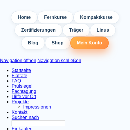
Home
Fernkurse
Kompaktkurse
Zertifizierungen
Träger
Linus
Blog
Shop
Mein Konto
Navigation öffnen
Navigation schließen
Startseite
Flatrate
FAQ
Prüfsiegel
Fachtagung
Hilfe vor Ort
Projekte
Impressionen
Kontakt
Suchen nach
Einkaufen