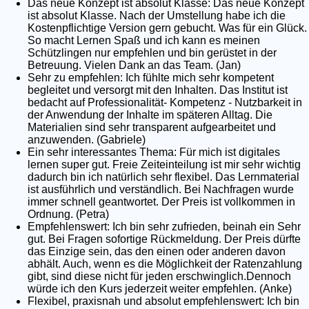
Das neue Konzept ist absolut Klasse: Das neue Konzept
ist absolut Klasse. Nach der Umstellung habe ich die
Kostenpflichtige Version gern gebucht. Was für ein Glück.
So macht Lernen Spaß und ich kann es meinen
Schützlingen nur empfehlen und bin gerüstet in der
Betreuung. Vielen Dank an das Team. (Jan)
Sehr zu empfehlen: Ich fühlte mich sehr kompetent
begleitet und versorgt mit den Inhalten. Das Institut ist
bedacht auf Professionalität- Kompetenz - Nutzbarkeit in
der Anwendung der Inhalte im späteren Alltag. Die
Materialien sind sehr transparent aufgearbeitet und
anzuwenden. (Gabriele)
Ein sehr interessantes Thema: Für mich ist digitales
lernen super gut. Freie Zeiteinteilung ist mir sehr wichtig
dadurch bin ich natürlich sehr flexibel. Das Lernmaterial
ist ausführlich und verständlich. Bei Nachfragen wurde
immer schnell geantwortet. Der Preis ist vollkommen in
Ordnung. (Petra)
Empfehlenswert: Ich bin sehr zufrieden, beinah ein Sehr
gut. Bei Fragen sofortige Rückmeldung. Der Preis dürfte
das Einzige sein, das den einen oder anderen davon
abhält. Auch, wenn es die Möglichkeit der Ratenzahlung
gibt, sind diese nicht für jeden erschwinglich.Dennoch
würde ich den Kurs jederzeit weiter empfehlen. (Anke)
Flexibel, praxisnah und absolut empfehlenswert: Ich bin