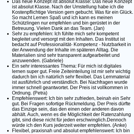
Das neue Konzept ist absolut Klasse: Das neue Konzept
ist absolut Klasse. Nach der Umstellung habe ich die
Kostenpflichtige Version gern gebucht. Was für ein Glück.
So macht Lernen Spaß und ich kann es meinen
Schützlingen nur empfehlen und bin gerüstet in der
Betreuung. Vielen Dank an das Team. (Jan)
Sehr zu empfehlen: Ich fühlte mich sehr kompetent
begleitet und versorgt mit den Inhalten. Das Institut ist
bedacht auf Professionalität- Kompetenz - Nutzbarkeit in
der Anwendung der Inhalte im späteren Alltag. Die
Materialien sind sehr transparent aufgearbeitet und
anzuwenden. (Gabriele)
Ein sehr interessantes Thema: Für mich ist digitales
lernen super gut. Freie Zeiteinteilung ist mir sehr wichtig
dadurch bin ich natürlich sehr flexibel. Das Lernmaterial
ist ausführlich und verständlich. Bei Nachfragen wurde
immer schnell geantwortet. Der Preis ist vollkommen in
Ordnung. (Petra)
Empfehlenswert: Ich bin sehr zufrieden, beinah ein Sehr
gut. Bei Fragen sofortige Rückmeldung. Der Preis dürfte
das Einzige sein, das den einen oder anderen davon
abhält. Auch, wenn es die Möglichkeit der Ratenzahlung
gibt, sind diese nicht für jeden erschwinglich.Dennoch
würde ich den Kurs jederzeit weiter empfehlen. (Anke)
Flexibel, praxisnah und absolut empfehlenswert: Ich bin