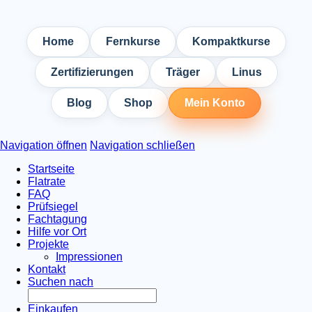
Home
Fernkurse
Kompaktkurse
Zertifizierungen
Träger
Linus
Blog
Shop
Mein Konto
Navigation öffnen
Navigation schließen
Startseite
Flatrate
FAQ
Prüfsiegel
Fachtagung
Hilfe vor Ort
Projekte
Impressionen
Kontakt
Suchen nach
Einkaufen