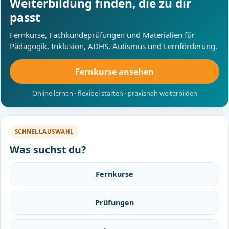
Weiterbildung finden, die zu dir
passt
Fernkurse, Fachkundeprüfungen und Materialien für
Pädagogik, Inklusion, ADHS, Autismus und Lernförderung.
Fernkurse ansehen
Online lernen · flexibel starten · praxisnah weiterbilden
SCHNELLAUSWAHL
Was suchst du?
Fernkurse
Prüfungen