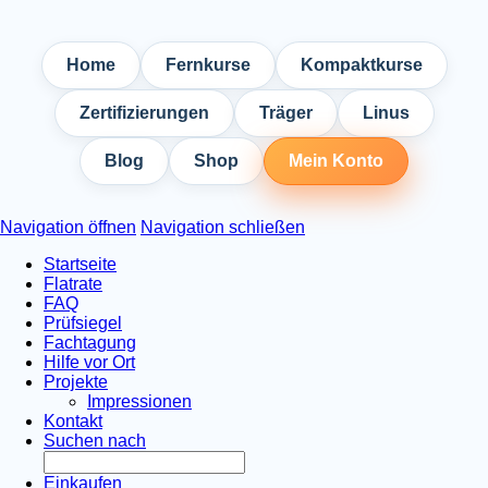
Home
Fernkurse
Kompaktkurse
Zertifizierungen
Träger
Linus
Blog
Shop
Mein Konto
Navigation öffnen
Navigation schließen
Startseite
Flatrate
FAQ
Prüfsiegel
Fachtagung
Hilfe vor Ort
Projekte
Impressionen
Kontakt
Suchen nach
Einkaufen