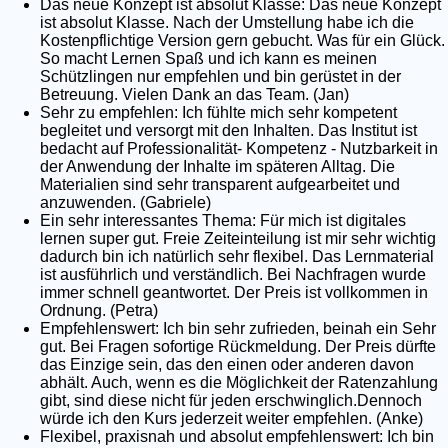
Das neue Konzept ist absolut Klasse: Das neue Konzept
ist absolut Klasse. Nach der Umstellung habe ich die
Kostenpflichtige Version gern gebucht. Was für ein Glück.
So macht Lernen Spaß und ich kann es meinen
Schützlingen nur empfehlen und bin gerüstet in der
Betreuung. Vielen Dank an das Team. (Jan)
Sehr zu empfehlen: Ich fühlte mich sehr kompetent
begleitet und versorgt mit den Inhalten. Das Institut ist
bedacht auf Professionalität- Kompetenz - Nutzbarkeit in
der Anwendung der Inhalte im späteren Alltag. Die
Materialien sind sehr transparent aufgearbeitet und
anzuwenden. (Gabriele)
Ein sehr interessantes Thema: Für mich ist digitales
lernen super gut. Freie Zeiteinteilung ist mir sehr wichtig
dadurch bin ich natürlich sehr flexibel. Das Lernmaterial
ist ausführlich und verständlich. Bei Nachfragen wurde
immer schnell geantwortet. Der Preis ist vollkommen in
Ordnung. (Petra)
Empfehlenswert: Ich bin sehr zufrieden, beinah ein Sehr
gut. Bei Fragen sofortige Rückmeldung. Der Preis dürfte
das Einzige sein, das den einen oder anderen davon
abhält. Auch, wenn es die Möglichkeit der Ratenzahlung
gibt, sind diese nicht für jeden erschwinglich.Dennoch
würde ich den Kurs jederzeit weiter empfehlen. (Anke)
Flexibel, praxisnah und absolut empfehlenswert: Ich bin