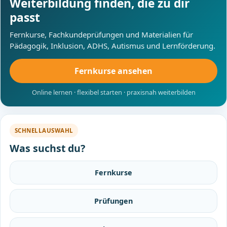
Weiterbildung finden, die zu dir
passt
Fernkurse, Fachkundeprüfungen und Materialien für
Pädagogik, Inklusion, ADHS, Autismus und Lernförderung.
Fernkurse ansehen
Online lernen · flexibel starten · praxisnah weiterbilden
SCHNELLAUSWAHL
Was suchst du?
Fernkurse
Prüfungen