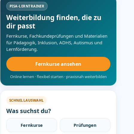
PISA-LERNTRAINER
Weiterbildung finden, die zu
dir passt
Fernkurse, Fachkundeprüfungen und Materialien
für Pädagogik, Inklusion, ADHS, Autismus und
Lernförderung.
Fernkurse ansehen
Online lernen · flexibel starten · praxisnah weiterbilden
SCHNELLAUSWAHL
Was suchst du?
Fernkurse
Prüfungen