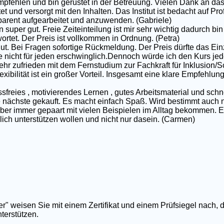
pfehlen und bin gerüstet in der Betreuung. Vielen Dank an das
et und versorgt mit den Inhalten. Das Institut ist bedacht auf P
nsparent aufgearbeitet und anzuwenden. (Gabriele)
 super gut. Freie Zeiteinteilung ist mir sehr wichtig dadurch bin 
rtet. Der Preis ist vollkommen in Ordnung. (Petra)
gut. Bei Fragen sofortige Rückmeldung. Der Preis dürfte das Ei
e nicht für jeden erschwinglich.Dennoch würde ich den Kurs jed
ehr zufrieden mit dem Fernstudium zur Fachkraft für Inklusion/S
exibilität ist ein großer Vorteil. Insgesamt eine klare Empfehlun
ssfreies , motivierendes Lernen , gutes Arbeitsmaterial und schn
nächste gekauft. Es macht einfach Spaß. Wird bestimmt auch nic
 aber immer gepaart mit vielen Beispielen im Alltag bekommen. E
rklich unterstützen wollen und nicht nur dasein. (Carmen)
er" weisen Sie mit einem Zertifikat und einem Prüfsiegel nach, 
terstützen.