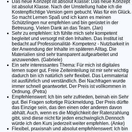
Das neue Konzept ist absolut Klasse: Das neue Konzept
ist absolut Klasse. Nach der Umstellung habe ich die
Kostenpflichtige Version gern gebucht. Was für ein Glück.
So macht Lernen Spaß und ich kann es meinen
Schützlingen nur empfehlen und bin gerüstet in der
Betreuung. Vielen Dank an das Team. (Jan)
Sehr zu empfehlen: Ich fühlte mich sehr kompetent
begleitet und versorgt mit den Inhalten. Das Institut ist
bedacht auf Professionalität- Kompetenz - Nutzbarkeit in
der Anwendung der Inhalte im späteren Alltag. Die
Materialien sind sehr transparent aufgearbeitet und
anzuwenden. (Gabriele)
Ein sehr interessantes Thema: Für mich ist digitales
lernen super gut. Freie Zeiteinteilung ist mir sehr wichtig
dadurch bin ich natürlich sehr flexibel. Das Lernmaterial
ist ausführlich und verständlich. Bei Nachfragen wurde
immer schnell geantwortet. Der Preis ist vollkommen in
Ordnung. (Petra)
Empfehlenswert: Ich bin sehr zufrieden, beinah ein Sehr
gut. Bei Fragen sofortige Rückmeldung. Der Preis dürfte
das Einzige sein, das den einen oder anderen davon
abhält. Auch, wenn es die Möglichkeit der Ratenzahlung
gibt, sind diese nicht für jeden erschwinglich.Dennoch
würde ich den Kurs jederzeit weiter empfehlen. (Anke)
Flexibel, praxisnah und absolut empfehlenswert: Ich bin