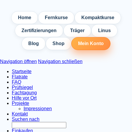
Home
Fernkurse
Kompaktkurse
Zertifizierungen
Träger
Linus
Blog
Shop
Mein Konto
Navigation öffnen
Navigation schließen
Startseite
Flatrate
FAQ
Prüfsiegel
Fachtagung
Hilfe vor Ort
Projekte
Impressionen
Kontakt
Suchen nach
Einkaufen