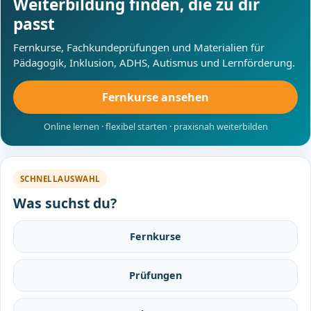
Weiterbildung finden, die zu dir
passt
Fernkurse, Fachkundeprüfungen und Materialien für
Pädagogik, Inklusion, ADHS, Autismus und Lernförderung.
Fernkurse ansehen
Online lernen · flexibel starten · praxisnah weiterbilden
SCHNELLAUSWAHL
Was suchst du?
Fernkurse
Prüfungen