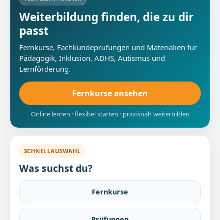
Weiterbildung finden, die zu dir
passt
Fernkurse, Fachkundeprüfungen und Materialien für
Pädagogik, Inklusion, ADHS, Autismus und
Lernförderung.
Fernkurse ansehen
Online lernen · flexibel starten · praxisnah weiterbilden
SCHNELLAUSWAHL
Was suchst du?
Fernkurse
Prüfungen