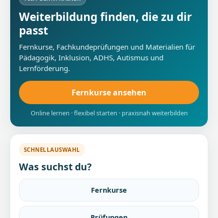
Weiterbildung finden, die zu dir
passt
Fernkurse, Fachkundeprüfungen und Materialien für
Pädagogik, Inklusion, ADHS, Autismus und
Lernförderung.
Fernkurse ansehen
Online lernen · flexibel starten · praxisnah weiterbilden
SCHNELLAUSWAHL
Was suchst du?
Fernkurse
Prüfungen