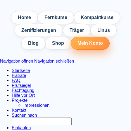
Home
Fernkurse
Kompaktkurse
Zertifizierungen
Träger
Linus
Blog
Shop
Mein Konto
Navigation öffnen
Navigation schließen
Startseite
Flatrate
FAQ
Prüfsiegel
Fachtagung
Hilfe vor Ort
Projekte
Impressionen
Kontakt
Suchen nach
Einkaufen