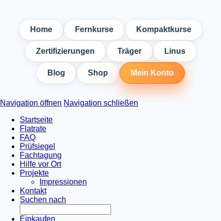
Home
Fernkurse
Kompaktkurse
Zertifizierungen
Träger
Linus
Blog
Shop
Mein Konto
Navigation öffnen
Navigation schließen
Startseite
Flatrate
FAQ
Prüfsiegel
Fachtagung
Hilfe vor Ort
Projekte
Impressionen
Kontakt
Suchen nach
Einkaufen