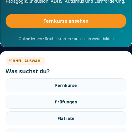
Pädagogik, Inklusion, ADHS, Autismus und Lernförderung.
Fernkurse ansehen
Online lernen · flexibel starten · praxisnah weiterbilden
SCHNELLAUSWAHL
Was suchst du?
Fernkurse
Prüfungen
Flatrate